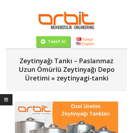
Skip
to
content
Orbit
Mühendislik
Türkçe
Teklif Al
English
İnşaat
Primary
ve
Zeytinyağı Tankı – Paslanmaz
Navigation
Satın
Menu
Uzun Ömürlü Zeytinyağı Depo
Alma
Üretimi »
zeytinyagi-tanki
Hizmetleri