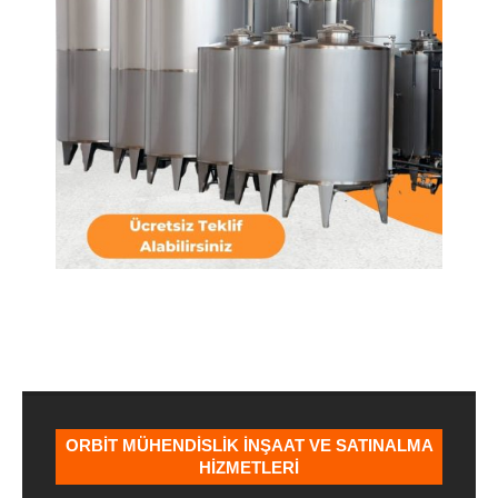
2024-
02-
27
ORBIT MÜHENDISLIK İNŞAAT VE SATINALMA
HIZMETLERI