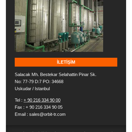
İLETIŞIM
Salacak Mh. Bestekar Selahattin Pinar Sk.
No: 77-79 D:7 PO: 34668
Uskudar / Istanbul
Tel :
+ 90 216 334 90 00
Fax : + 90 216 334 90 05
Email : sales@orbit-tr.com