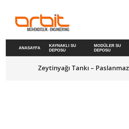
Skip
to
content
Orbit
Mühendislik
KAYNAKLI SU
MODÜLER SU
ANASAYFA
İnşaat
DEPOSU
DEPOSU
Primary
ve
Navigation
Menu
Satın
Zeytinyağı Tankı – Paslanma
Alma
Hizmetleri