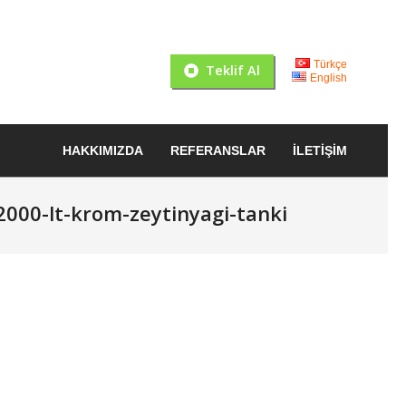
Türkçe
Teklif Al
English
HAKKIMIZDA
REFERANSLAR
İLETIŞIM
2000-lt-krom-zeytinyagi-tanki