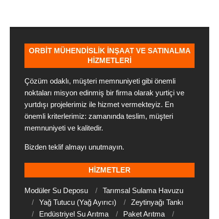
2020-
05-
26
ORBIT MÜHENDISLIK İNŞAAT VE SATINALMA
HIZMETLERI
Çözüm odaklı, müşteri memnuniyeti gibi önemli
noktaları misyon edinmiş bir firma olarak yurtiçi ve
yurtdışı projelerimiz ile hizmet vermekteyiz. En
önemli kriterlerimiz: zamanında teslim, müşteri
memnuniyeti ve kalitedir.
Bizden teklif almayı unutmayın.
HIZMETLER
Modüler Su Deposu
Tarımsal Sulama Havuzu
Yağ Tutucu (Yağ Ayırıcı)
Zeytinyağı Tankı
Endüstriyel Su Arıtma
Paket Arıtma