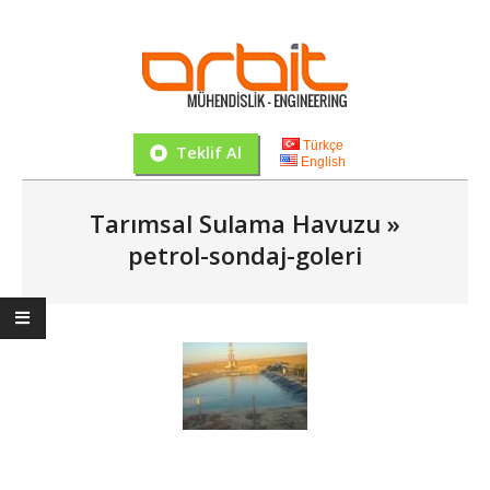
Skip
to
content
Orbit
Mühendislik
Türkçe
Teklif Al
English
İnşaat
Primary
ve
Tarımsal Sulama Havuzu »
Navigation
Satın
Menu
petrol-sondaj-goleri
Alma
Hizmetleri